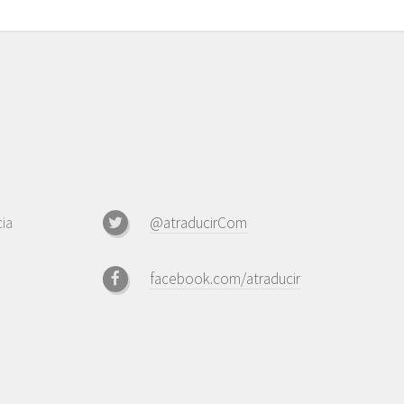
ia
@atraducirCom
facebook.com/atraducir