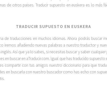
as de otros paises. Traducir supuesto en euskera es lo más fá
TRADUCIR SUPUESTO EN EUSKERA
na de traducciones en muchos idiomas. Ahora podrás buscar 
poco iremos añadiendo nuevas palabras a nuestro traductor y n
n inglés. Así que ya lo sabes, si necesitas buscar y saber cualquier
s en buscar en aTraducir.com. Igual que has traducido supuesto
lvides compartir con tus amigos nuestro diccionario para que tra
dudes en buscarla con nuestro buscador como has echo con supue
is.