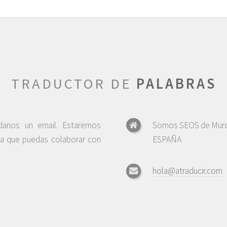
TRADUCTOR DE
PALABRAS
ndanos un email. Estaremos
Somos SEOS de Murc
ra que puedas colaborar con
ESPAÑA
hola@atraducir.com