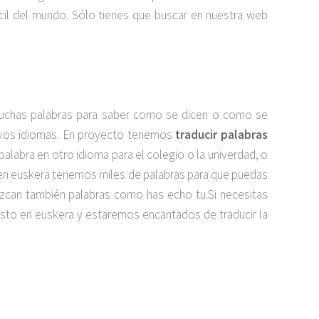
cil del mundo. Sólo tienes que buscar en nuestra web
muchas palabras para saber como se dicen o como se
uevos idiomas. En proyecto tenemos
traducir palabras
 palabra en otro idioma para el colegio o la univerdad, o
 en euskera tenemos miles de palabras para que puedas
duzcan también palabras como has echo tu.Si necesitas
sto en euskera y estaremos encantados de traducir la