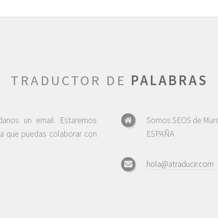
TRADUCTOR DE
PALABRAS
ndanos un email. Estaremos
Somos SEOS de Murc
ra que puedas colaborar con
ESPAÑA
hola@atraducir.com