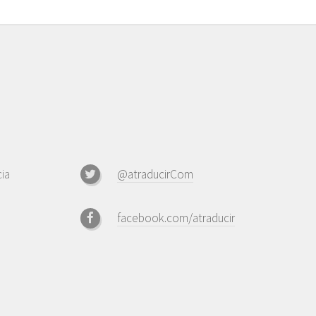
ia
@atraducirCom
facebook.com/atraducir