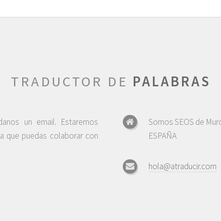
TRADUCTOR DE
PALABRAS
ndanos un email. Estaremos
Somos SEOS de Murc
ra que puedas colaborar con
ESPAÑA
hola@atraducir.com