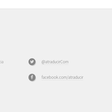
ia
@atraducirCom
facebook.com/atraducir