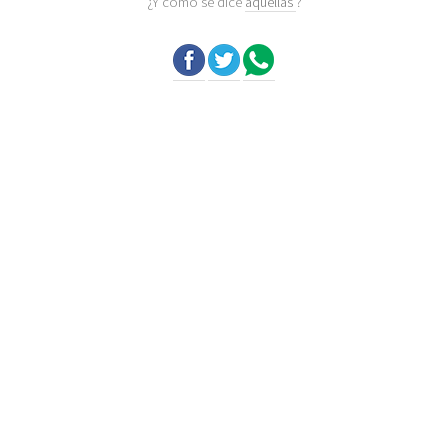
¿Y como se dice
aquellas
?