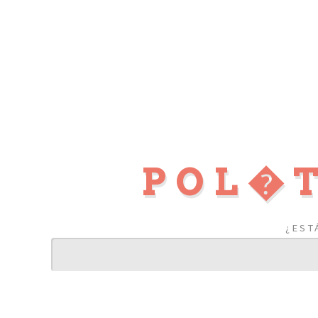
POL�T
¿EST