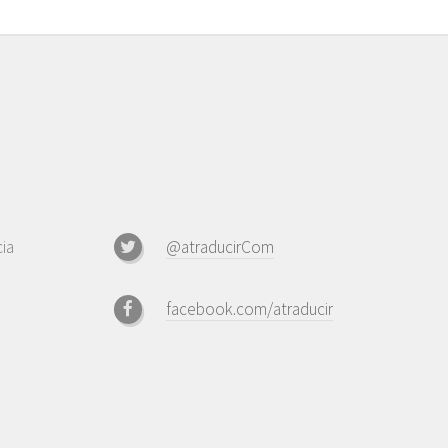
ia
@atraducirCom
facebook.com/atraducir