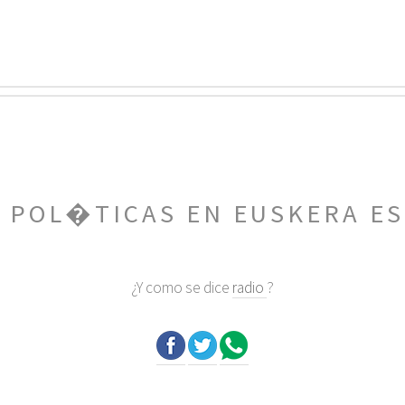
A POL�TICAS EN EUSKERA E
¿Y como se dice
radio
?