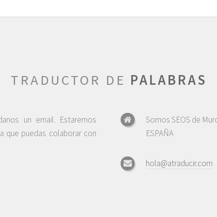
TRADUCTOR DE
PALABRAS
ndanos un email. Estaremos
Somos SEOS de Murc
ra que puedas colaborar con
ESPAÑA
hola@atraducir.com