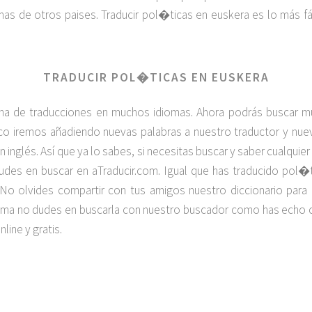
as de otros paises. Traducir pol�ticas en euskera es lo más fá
TRADUCIR POL�TICAS EN EUSKERA
na de traducciones en muchos idiomas. Ahora podrás buscar 
poco iremos añadiendo nuevas palabras a nuestro traductor y n
en inglés. Así que ya lo sabes, si necesitas buscar y saber cualquie
des en buscar en aTraducir.com. Igual que has traducido pol�
a. No olvides compartir con tus amigos nuestro diccionario pa
idioma no dudes en buscarla con nuestro buscador como has ech
line y gratis.