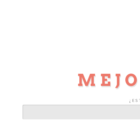
MEJO
¿ES