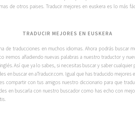
as de otros paises. Traducir mejores en euskera es lo más fá
TRADUCIR MEJORES EN EUSKERA
na de traducciones en muchos idiomas. Ahora podrás buscar 
poco iremos añadiendo nuevas palabras a nuestro traductor y n
 inglés. Así que ya lo sabes, si necesitas buscar y saber cualquier
s en buscar en aTraducir.com. Igual que has traducido mejores
lvides compartir con tus amigos nuestro diccionario para que tra
dudes en buscarla con nuestro buscador como has echo con mejo
is.