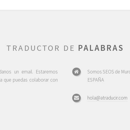
TRADUCTOR DE
PALABRAS
ndanos un email. Estaremos
Somos SEOS de Murc
ra que puedas colaborar con
ESPAÑA
hola@atraducir.com