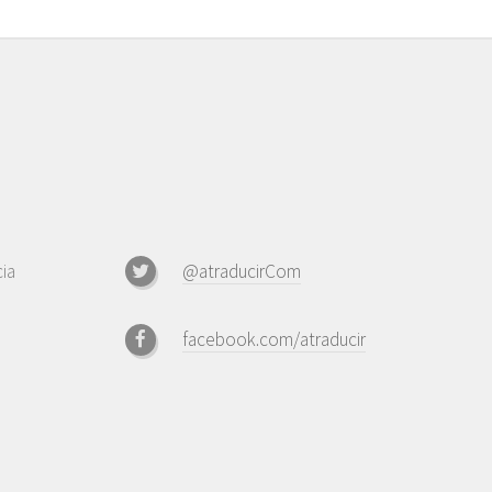
ia
@atraducirCom
facebook.com/atraducir