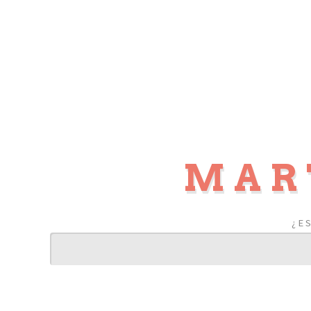
MAR
¿E