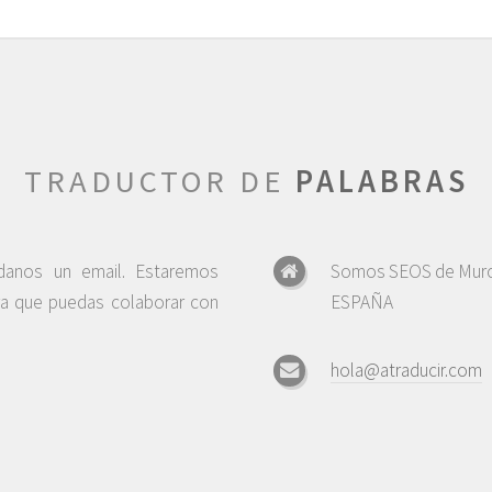
TRADUCTOR DE
PALABRAS
ndanos un email. Estaremos
Somos SEOS de Murc
ra que puedas colaborar con
ESPAÑA
hola@atraducir.com