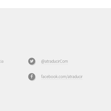
ia
@atraducirCom
facebook.com/atraducir