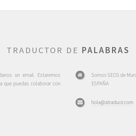
TRADUCTOR DE
PALABRAS
ndanos un email. Estaremos
Somos SEOS de Murc
ra que puedas colaborar con
ESPAÑA
hola@atraducir.com