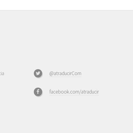
ia
@atraducirCom
facebook.com/atraducir