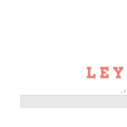
LEY
¿E