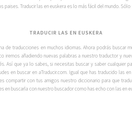
 paises. Traducir las en euskera es lo más fácil del mundo. Sólo 
TRADUCIR LAS EN EUSKERA
na de traducciones en muchos idiomas. Ahora podrás buscar 
poco iremos añadiendo nuevas palabras a nuestro traductor y n
lés. Así que ya lo sabes, si necesitas buscar y saber cualquier p
des en buscar en aTraducir.com. Igual que has traducido las e
lvides compartir con tus amigos nuestro diccionario para que tra
des en buscarla con nuestro buscador como has echo con las en e