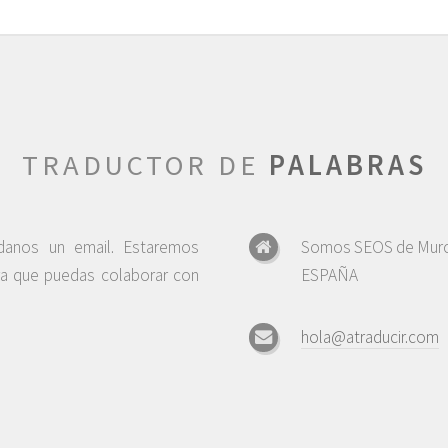
TRADUCTOR DE
PALABRAS
ndanos un email. Estaremos
Somos SEOS de Murc
ra que puedas colaborar con
ESPAÑA
hola@atraducir.com