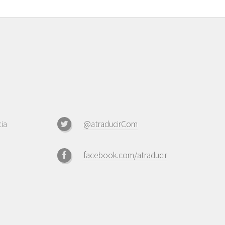
ia
@atraducirCom
facebook.com/atraducir