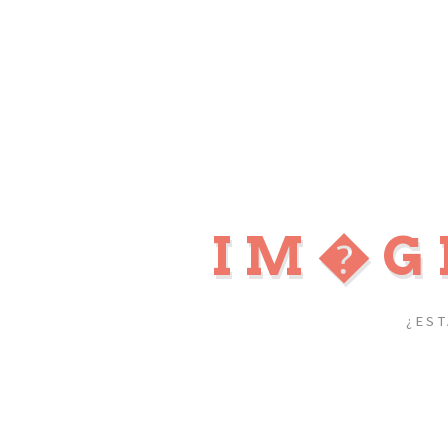
IM�G
¿ES