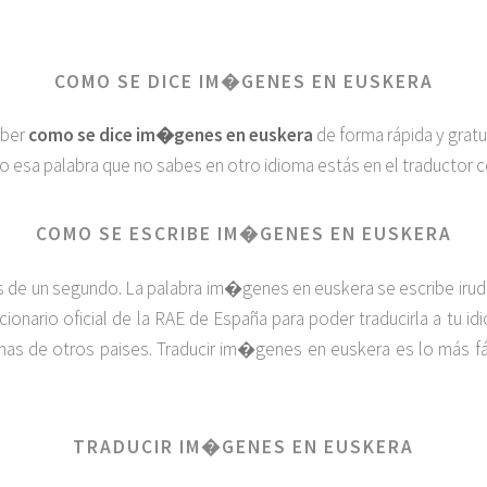
COMO SE DICE IM�GENES EN EUSKERA
aber
como se dice im�genes en euskera
de forma rápida y grat
do esa palabra que no sabes en otro idioma estás en el traductor co
COMO SE ESCRIBE IM�GENES EN EUSKERA
de un segundo. La palabra im�genes en euskera se escribe irudiak
cionario oficial de la RAE de España para poder traducirla a tu i
as de otros paises. Traducir im�genes en euskera es lo más fá
TRADUCIR IM�GENES EN EUSKERA