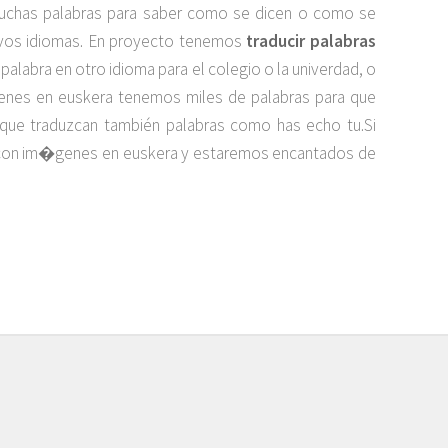
muchas palabras para saber como se dicen o como se
uevos idiomas. En proyecto tenemos
traducir palabras
r palabra en otro idioma para el colegio o la univerdad, o
genes en euskera tenemos miles de palabras para que
ra que traduzcan también palabras como has echo tu.Si
ho con im�genes en euskera y estaremos encantados de