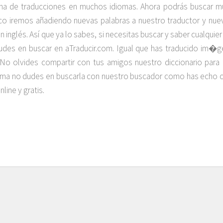
na de traducciones en muchos idiomas. Ahora podrás buscar 
poco iremos añadiendo nuevas palabras a nuestro traductor y n
en inglés. Así que ya lo sabes, si necesitas buscar y saber cualquie
des en buscar en aTraducir.com. Igual que has traducido im�
a. No olvides compartir con tus amigos nuestro diccionario pa
idioma no dudes en buscarla con nuestro buscador como has ec
line y gratis.