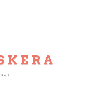
SKERA
RA ?