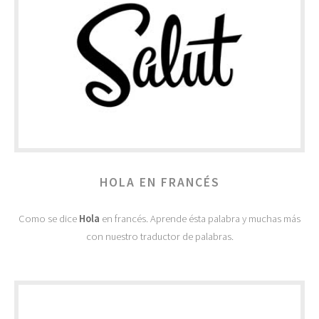
HOLA EN FRANCÉS
Como se dice
Hola
en francés. Aprende ésta palabra y muchas más
con nuestro traductor de palabras.