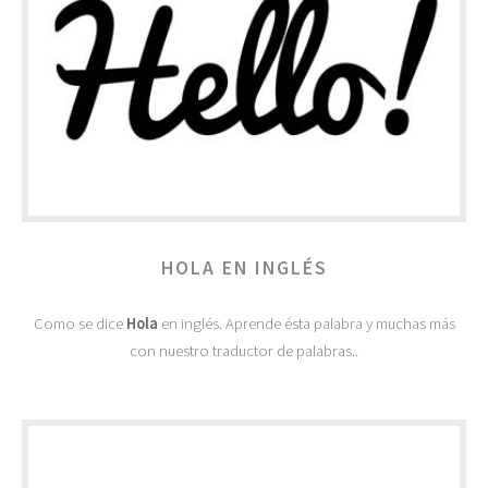
HOLA EN INGLÉS
Como se dice
Hola
en inglés. Aprende ésta palabra y muchas más
con nuestro traductor de palabras..