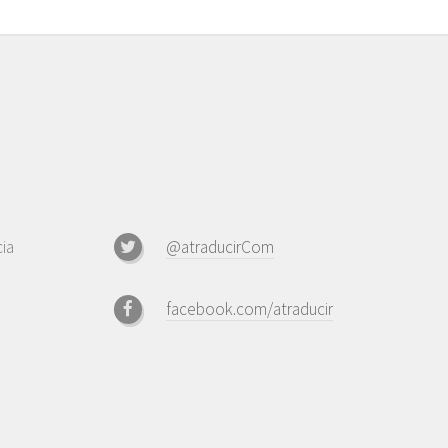
ia
@atraducirCom
facebook.com/atraducir