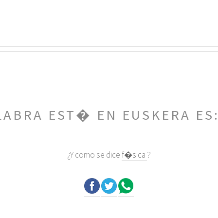
LABRA EST� EN EUSKERA ES
¿Y como se dice
f�sica
?