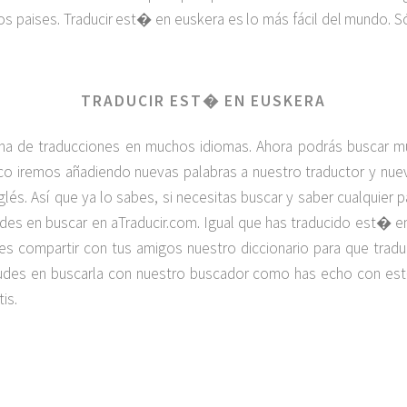
s paises. Traducir est� en euskera es lo más fácil del mundo. Só
TRADUCIR EST� EN EUSKERA
na de traducciones en muchos idiomas. Ahora podrás buscar 
poco iremos añadiendo nuevas palabras a nuestro traductor y n
nglés. Así que ya lo sabes, si necesitas buscar y saber cualquier 
es en buscar en aTraducir.com. Igual que has traducido est� 
lvides compartir con tus amigos nuestro diccionario para que tra
 dudes en buscarla con nuestro buscador como has echo con es
is.