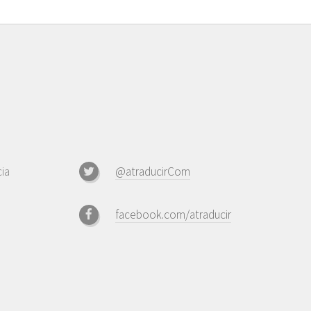
ia
@atraducirCom
facebook.com/atraducir