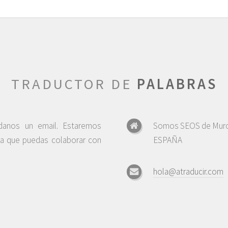
TRADUCTOR DE
PALABRAS
ndanos un email. Estaremos
Somos SEOS de Murc
ra que puedas colaborar con
ESPAÑA
hola@atraducir.com