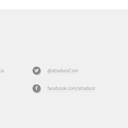
ia
@atraducirCom
facebook.com/atraducir