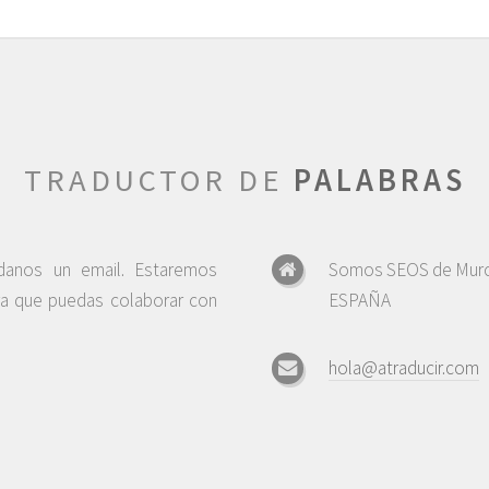
TRADUCTOR DE
PALABRAS
ndanos un email. Estaremos
Somos SEOS de Murc
ra que puedas colaborar con
ESPAÑA
hola@atraducir.com