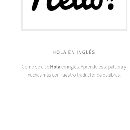
HOLA EN INGLÉS
Como se dice
Hola
en inglés. Aprende ésta palabra y
muchas más con nuestro traductor de palabras..