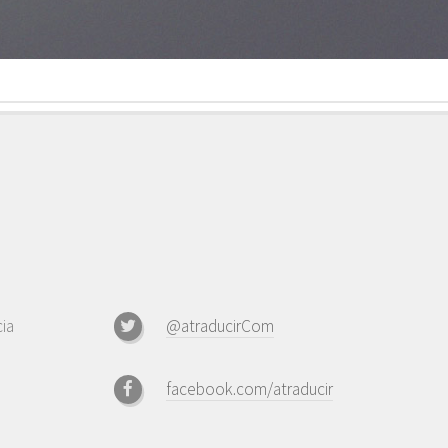
ia
@atraducirCom
facebook.com/atraducir