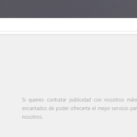
Si quieres contratar publicidad con nosotros má
encantados de poder ofrecerte el mejor servicio pa
nosotros.