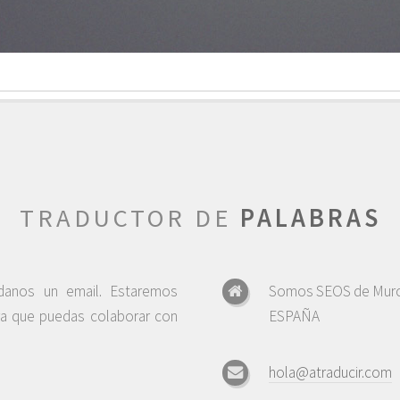
TRADUCTOR DE
PALABRAS
ndanos un email. Estaremos
Somos SEOS de Murc
ra que puedas colaborar con
ESPAÑA
hola@atraducir.com